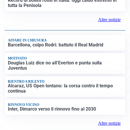
Record di bollini rossi in Italia: oggi caldo estremo in
tutta la Penisola
Altre notizie
AFFARE IN CHIUSURA
Barcellona, colpo Rodri: battuto il Real Madrid
MOTIVATO
Douglas Luiz dice no all’Everton e punta sulla
Juventus
RIENTRO A RILENTO
Alcaraz, US Open lontano: la corsa contro il tempo
continua
RINNOVO VICINO
Inter, Dimarco verso il rinnovo fino al 2030
Altre notizie