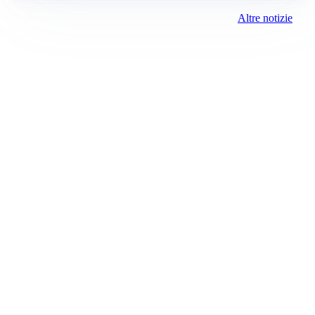
Altre notizie
Prima Chivasso
Registrazione tribunale:
Ivrea 2996/2021 11/25/2021
ROC:
15381
Direttore responsabile:
Piera Savio
Editore:
Media (iN) Srl