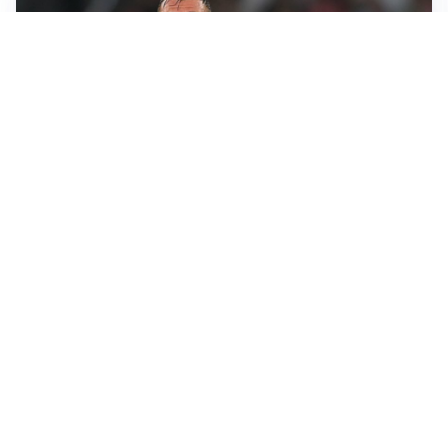
LE PAROLE
Cristante rilancia la Roma: “Vogliamo crescere
ancora”
L'INTRIGO
Frattesi-Juve, il mercato resta un gioco di incastri
IL FAVORITO
Inter, Diaby è ora il favorito per la fascia destra
PUNTE IN MOVIMENTO