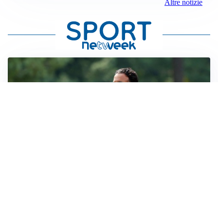
Altre notizie
LE PAROLE
Milan, Amorim: “Sapevamo delle difficoltà, faremo
delle scelte”