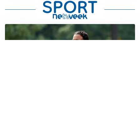
LE PAROLE
Milan, Amorim: “Sapevamo delle difficoltà, faremo
delle scelte”
LE PAROLE