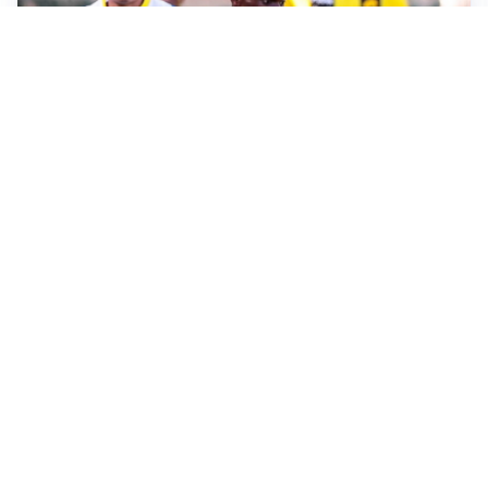
IL FAVORITO
Inter, Diaby è ora il favorito per la fascia destra
PUNTE IN MOVIMENTO
Effetto domino in attacco: Bologna, Fiorentina e
Parma si muovono
LE PAROLE
Jashari cambia pagina: “Con Amorim aria nuova al
Milan”