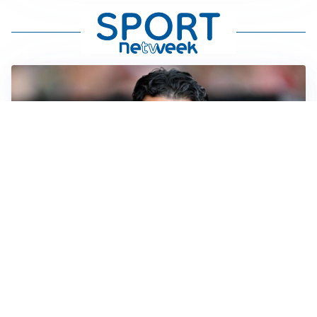
AMICHEVOLI
Il Milan crolla contro il Chelsea: 3-0 e prima sconfitta
per Amorim