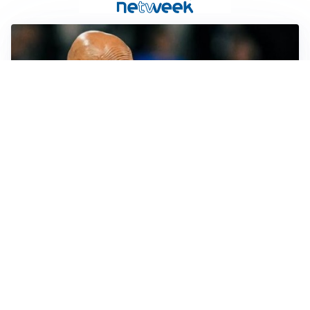
LE PAROLE
Juventus, Spalletti soddisfatto: “I nuovi? Li ho visti
molto bene”
AMICHEVOLI
Il Milan crolla contro il Chelsea: 3-0 e prima sconfitta
per Amorim