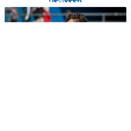
CALCIOMERCATO
Cagliari, il caso Esposito continua. Intanto arriva
Maldini
CALCIOMERCATO
Napoli, il solito Lukaku: non si presenta in ritiro, è
rottura