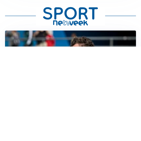
GUERRA APERTA
Il ds del Cagliari contro Esposito: “Tentativo di
estorsione”