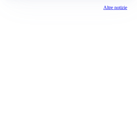
Altre notizie
Prima Chivasso
Registrazione tribunale:
Ivrea 2996/2021 11/25/2021
ROC:
15381
Direttore responsabile:
Piera Savio
Editore:
Media (iN) Srl