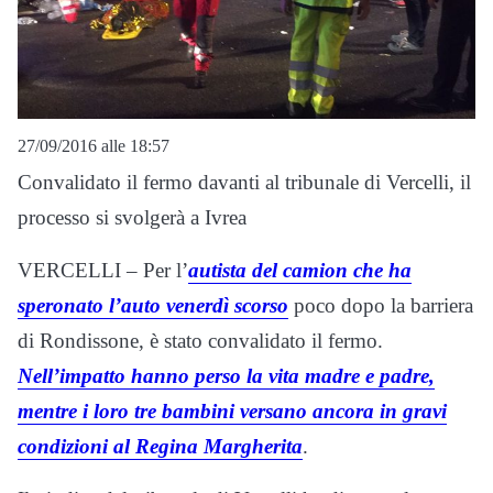
27/09/2016 alle 18:57
Convalidato il fermo davanti al tribunale di Vercelli, il
processo si svolgerà a Ivrea
VERCELLI – Per l’
autista del camion che ha
speronato l’auto venerdì scorso
poco dopo la barriera
di Rondissone, è stato convalidato il fermo.
Nell’impatto hanno perso la vita madre e padre,
mentre i loro tre bambini versano ancora in gravi
condizioni al Regina Margherita
.