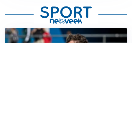
CALCIOMERCATO
Cagliari, il caso Esposito continua. Intanto arriva
Maldini