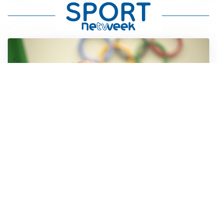
IL LUTTO
Livio Berruti, lo sport piange l’eroe di Roma 1960
LA NOVITÀ
Le regole di Mourinho al Real