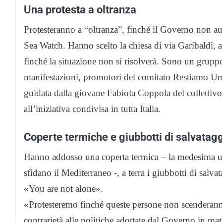
Una protesta a oltranza
Protesteranno a “oltranza”, finché il Governo non au
Sea Watch. Hanno scelto la chiesa di via Garibaldi, a
finché la situazione non si risolverà. Sono un gruppo
manifestazioni, promotori del comitato Restiamo Um
guidata dalla giovane Fabiola Coppola del colletti
all’iniziativa condivisa in tutta Italia.
Coperte termiche e giubbotti di salvatag
Hanno addosso una coperta termica – la medesima us
sfidano il Mediterraneo -, a terra i giubbotti di salv
«You are not alone».
«Protesteremo finché queste persone non scenderann
contrarietà alle politiche adottate dal Governo in mat