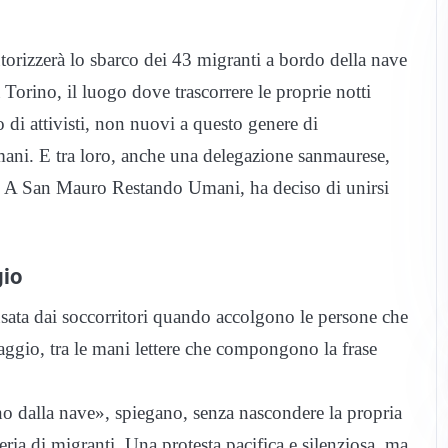
torizzerà lo sbarco dei 43 migranti a bordo della nave
 Torino, il luogo dove trascorrere le proprie notti
 di attivisti, non nuovi a questo genere di
ani. E tra loro, anche una delegazione sanmaurese,
vo A San Mauro Restando Umani, ha deciso di unirsi
gio
ata dai soccorritori quando accolgono le persone che
ataggio, tra le mani lettere che compongono la frase
o dalla nave», spiegano, senza nascondere la propria
eria di migranti. Una protesta pacifica e silenziosa, ma