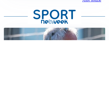
Altre notizie
LA NOVITÀ
Le regole di Mourinho al Real