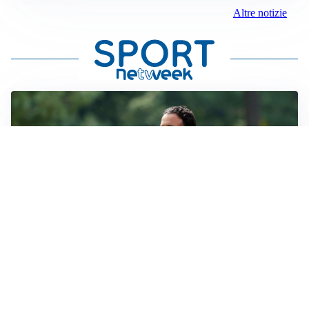
Altre notizie
LE PAROLE
Milan, Amorim: “Sapevamo delle difficoltà, faremo
delle scelte”