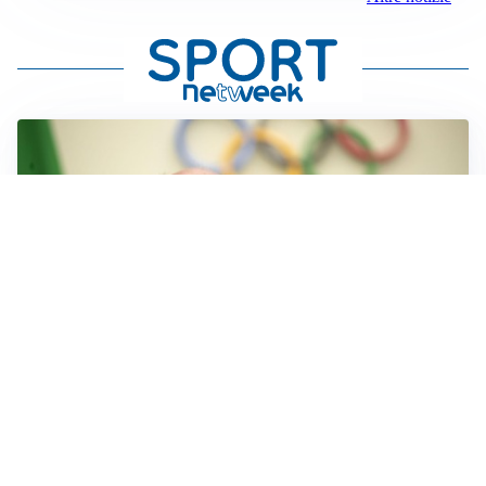
IL LUTTO
Livio Berruti, lo sport piange l’eroe di Roma 1960