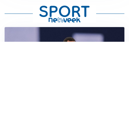
CALCIOMERCATO
Milan, ufficiale la risoluzione di Bennacer: il
comunicato