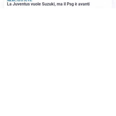
MERCATO JUVE
La Juventus vuole Suzuki, ma il Psg è avanti
CALCIOMERCATO
Inter, Frattesi blocca il mercato nerazzurro: la
situazione
SERIE A
Roma, troppi gol subiti: Gasp deve lavorare in difesa
Altre notizie
VIDEO PIÙ VISTI