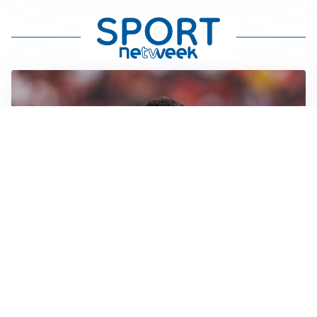
AFFARE IN CHIUSURA
Barcellona, colpo Rodri: battuto il Real Madrid
MOTIVATO