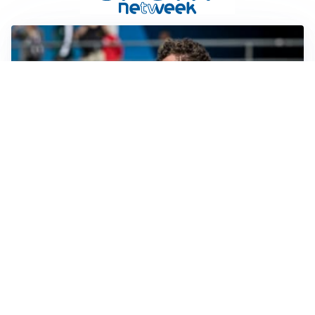
CALCIOMERCATO
Cagliari, il caso Esposito continua. Intanto arriva
Maldini
CALCIOMERCATO
Napoli, il solito Lukaku: non si presenta in ritiro, è