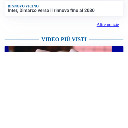
AFFARE IN CHIUSURA
Barcellona, colpo Rodri: battuto il Real Madrid
MOTIVATO
Douglas Luiz dice no all’Everton e punta sulla
Juventus
RIENTRO A RILENTO
Alcaraz, US Open lontano: la corsa contro il tempo
continua
RINNOVO VICINO
Inter, Dimarco verso il rinnovo fino al 2030
Altre notizie
VIDEO PIÙ VISTI