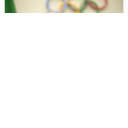
IL LUTTO
Livio Berruti, lo sport piange l’eroe di Roma 1960
LA NOVITÀ
Le regole di Mourinho al Real
MERCATO JUVE
La Juventus vuole Suzuki, ma il Psg è avanti