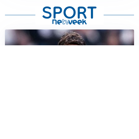
LONTANO DALL'ITALIA
Vlahovic, rebus futuro: Besiktas e Atletico si
contendono il serbo