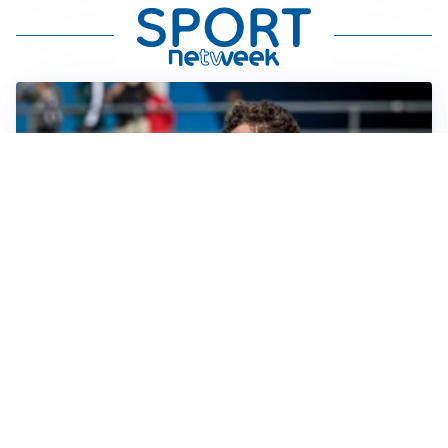
CALCIOMERCATO
Cagliari, il caso Esposito continua. Intanto arriva
Maldini