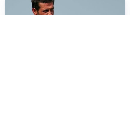
AMICHEVOLI
Juventus-Inter, antipasto di Serie A: le probabili
formazioni
IL NOME NUOVO
Napoli, Musso resta un’opzione per la porta
TITOLARE IN CAMPIONATO
Inter, tocca a Pio Esposito: Chivu gli affida l’attacco