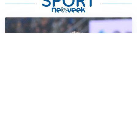
L'INTRIGO
Frattesi-Juve, il mercato resta un gioco di incastri
IL FAVORITO
Inter, Diaby è ora il favorito per la fascia destra