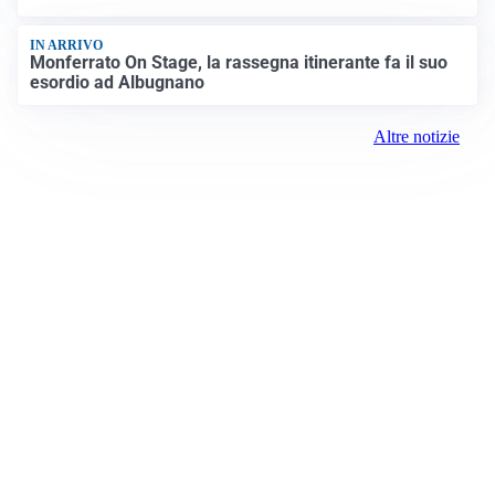
Gomme invernali, dalle nostre parti le date non sono
una sola
IN ARRIVO
Monferrato On Stage, la rassegna itinerante fa il suo
esordio ad Albugnano
Altre notizie
Prima Chivasso
Registrazione tribunale:
Ivrea 2996/2021 11/25/2021