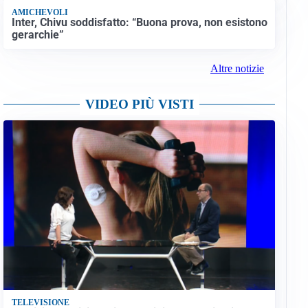
AMICHEVOLI
Inter, Chivu soddisfatto: “Buona prova, non esistono
gerarchie”
Altre notizie
VIDEO PIÙ VISTI
TELEVISIONE