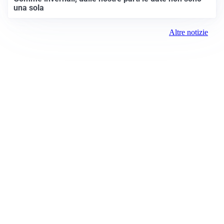
una sola
Altre notizie
Prima Chivasso
Registrazione tribunale:
Ivrea 2996/2021 11/25/2021
ROC:
15381
Direttore responsabile:
Piera Savio