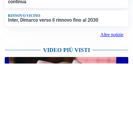
tutta la Penisola
Altre notizie
AFFARE IN CHIUSURA
Barcellona, colpo Rodri: battuto il Real Madrid
MOTIVATO