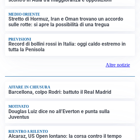
LUTTO
Francesco Guccini è morto a 86 anni: addio a un
cantautore simbolo della musica italiana
BAGARRE
Caso Delmastro, la Camera nega l’accesso alle chat:
scontro in Aula tra maggioranza e opposizioni
MEDIO ORIENTE
Stretto di Hormuz, Iran e Oman trovano un accordo
sulle rotte: si apre la possibilità di una tregua
PREVISIONI
Record di bollini rossi in Italia: oggi caldo estremo in