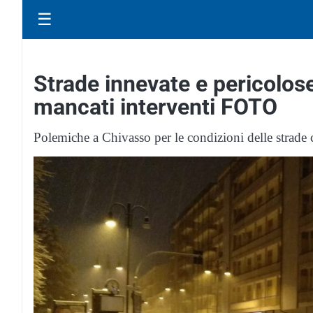
☰
Strade innevate e pericolos
mancati interventi FOTO
Polemiche a Chivasso per le condizioni delle strade c