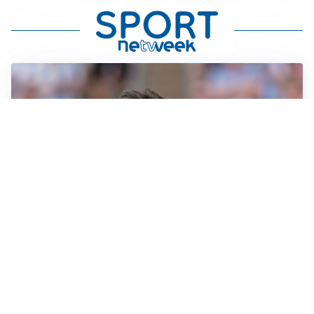
IL NOME NUOVO
Napoli, Musso resta un’opzione per la porta
TITOLARE IN CAMPIONATO
Inter, tocca a Pio Esposito: Chivu gli affida l’attacco