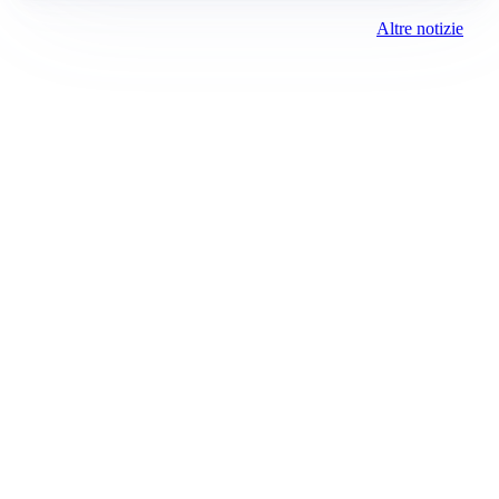
Altre notizie
Prima Chivasso
Registrazione tribunale:
Ivrea 2996/2021 11/25/2021
ROC:
15381
Direttore responsabile:
Piera Savio
Editore:
Media (iN) Srl