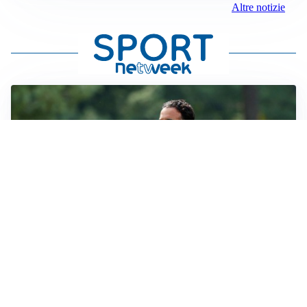
Altre notizie
LE PAROLE
Milan, Amorim: “Sapevamo delle difficoltà, faremo
delle scelte”