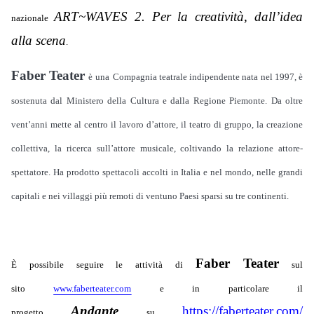
ART~WAVES 2. Per la creatività, dall’idea
nazionale
alla scena
.
Faber Teater
è una
C
ompagnia teatrale indipendente nata nel 1997, è
sostenuta dal Ministero della Cultura e dalla Regione Piemonte. Da oltre
vent’anni mette al centro il lavoro d’attore, il teatro di gruppo, la creazione
collettiva, la ricerca sull’attore musicale, coltivando la relazione attore-
spettatore. Ha prodotto spettacoli accolti in Italia e nel mondo, nelle grandi
capitali e nei villaggi più remoti di ventuno Paesi sparsi su tre continenti.
Faber Teater
È possibile seguire le attività di
sul
sito
www.faberteater.com
e in particolare il
Andante
https://faberteater.com/
progetto
su