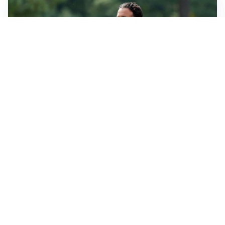
LE PAROLE
Milan, Amorim: “Sapevamo delle difficoltà, faremo
delle scelte”
LE PAROLE
Juventus, Spalletti soddisfatto: “I nuovi? Li ho visti
molto bene”
AMICHEVOLI
Il Milan crolla contro il Chelsea: 3-0 e prima sconfitta