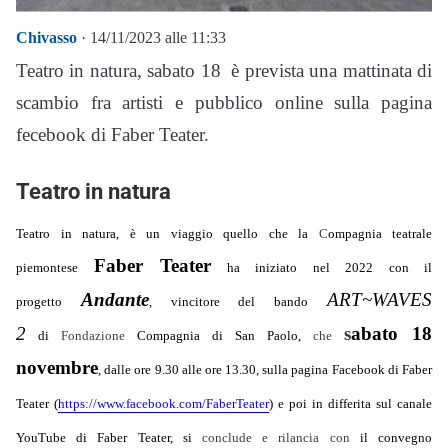
Chivasso
· 14/11/2023 alle 11:33
Teatro in natura, sabato 18 è prevista una mattinata di
scambio fra artisti e pubblico online sulla pagina
fecebook di Faber Teater.
Teatro in natura
Teatro in natura, è un viaggio quello che la
C
ompagnia teatrale
Faber Teater
piemontese
ha iniziato nel 2022 con il
Andante
ART~WAVES
progetto
, vincitore del bando
2
s
abato 18
di
Fondazione
Compagnia di San Paolo,
che
novembre
, dalle ore 9.30 alle ore 13.30, sulla pagina Facebook di Faber
Teater (
https://www.facebook.com/
FaberTeater
) e poi in differita sul canale
YouTube di Faber Teater, si
conclude e rilancia con
il convegno