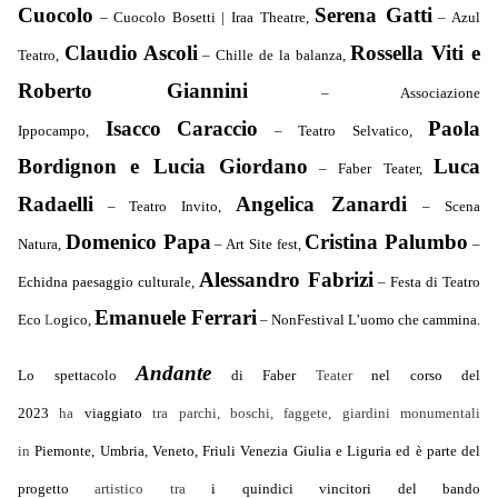
Cuocolo
Serena Gatti
– Cuocolo Bosetti | Iraa Theatre,
– Azul
Claudio
Ascoli
Rossella Viti e
Teatro,
– Chille de la balanza,
Roberto Giannini
– Associazione
Isacco
Caraccio
Paola
Ippocampo,
– Teatro Selvatico,
Bordignon e Lucia Giordano
Luca
– Faber Teater,
Radaelli
Angelica Zanardi
– Teatro Invito,
– Scena
Domenico Papa
Cristina Palumbo
Natura,
– Art Site fest,
–
Alessandro Fabrizi
Echidna paesaggio culturale,
– Festa di Teatro
Emanuele Ferrari
Eco
L
ogico,
– NonFestival L’uomo che cammina.
Andante
Lo spettacolo
di Faber
Teater
nel corso del
2023
ha
viaggiato
tra parchi, boschi, faggete, giardini monumentali
in
Piemonte, Umbria, Veneto, Friuli Venezia Giulia e Liguria ed è parte del
progetto
artistico tra
i quindici vincitori del bando