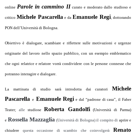
Parole in cammino II
online
curato e moderato dallo studioso e
Michele Pascarella
Emanuele Regi
critico
e da
, dottorando
PON dell’Università di Bologna.
Obiettivo è dialogare, scambiare e riflettere sulle motivazioni e urgenze
originarie del lavoro nello spazio pubblico, con un esempio emblematico
che ogni relatrice e relatore vorrà condividere con le persone connesse che
potranno interagire e dialogare.
Michele
La mattinata di studio sarà introdotta dai curatori
Pascarella
Emanuele Regi
e
e dal “padrone di casa”, il Faber
Roberta Gandolfi
Teater;
alle
studiose
(Università di Parma)
Rossella Mazzaglia
e
(Università di Bologna) il compito di
aprire e
Renato
chiudere
questa occasione di scambio che coinvolgerà