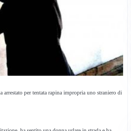
 ha arrestato per tentata rapina impropria uno straniero di
bitazione, ha sentito una donna urlare in strada e ha