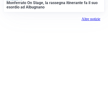
Monferrato On Stage, la rassegna itinerante fa il suo
esordio ad Albugnano
Altre notizie
Prima Chivasso
Registrazione tribunale:
Ivrea 2996/2021 11/25/2021
ROC:
15381
Direttore responsabile:
Piera Savio