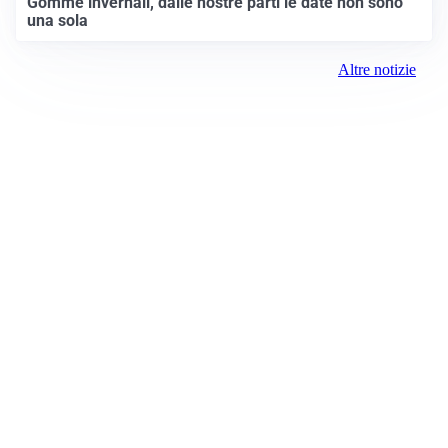
Gomme invernali, dalle nostre parti le date non sono
una sola
Altre notizie
Prima Chivasso
Registrazione tribunale:
Ivrea 2996/2021 11/25/2021
ROC:
15381
Direttore responsabile:
Piera Savio