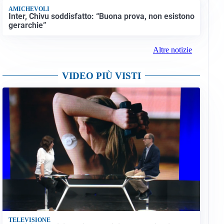
AMICHEVOLI
Inter, Chivu soddisfatto: “Buona prova, non esistono
gerarchie”
Altre notizie
VIDEO PIÙ VISTI
TELEVISIONE