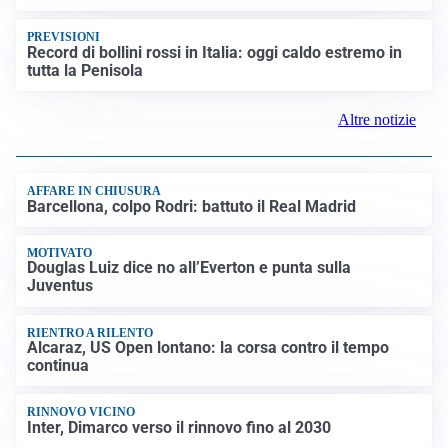
LUTTO
Francesco Guccini è morto a 86 anni: addio a un
cantautore simbolo della musica italiana
BAGARRE
Caso Delmastro, la Camera nega l’accesso alle chat:
scontro in Aula tra maggioranza e opposizioni
MEDIO ORIENTE
Stretto di Hormuz, Iran e Oman trovano un accordo
sulle rotte: si apre la possibilità di una tregua
PREVISIONI
Record di bollini rossi in Italia: oggi caldo estremo in
tutta la Penisola
Altre notizie