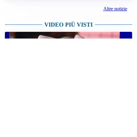
AFFARE IN CHIUSURA
Barcellona, colpo Rodri: battuto il Real Madrid
MOTIVATO
Douglas Luiz dice no all’Everton e punta sulla
Juventus
RIENTRO A RILENTO