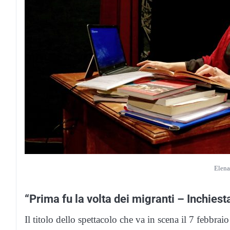
Elena
“Prima fu la volta dei migranti – Inchiest
Il titolo dello spettacolo che va in scena il 7 febbraio