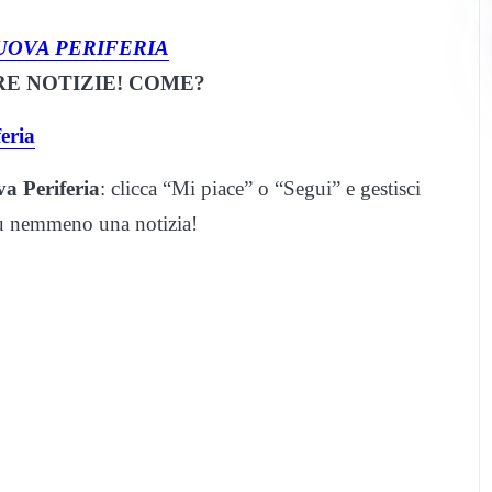
UOVA PERIFERIA
E NOTIZIE! COME?
eria
a Periferia
: clicca “Mi piace” o “Segui” e gestisci
iù nemmeno una notizia!