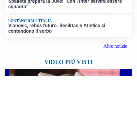
cantautore simbolo della musica italiana
Altre notizie
IL NOME NUOVO
Napoli, Musso resta un’opzione per la porta
TITOLARE IN CAMPIONATO
Inter, tocca a Pio Esposito: Chivu gli affida l’attacco
LE PAROLE
Spalletti prepara la Juve: “Con l’Inter servirà essere
squadra”
LONTANO DALL'ITALIA
Vlahovic, rebus futuro: Besiktas e Atletico si
contendono il serbo
Altre notizie