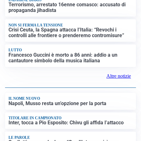
FRIZIONI TRA PAESI
Strage di Crans-Montana, la Svizzera nega all’Italia la
parte civile: Roma presenta ricorso
INDAGINE DIGOS
Terrorismo, arrestato 16enne comasco: accusato di
propaganda jihadista
NON SI FERMA LA TENSIONE
Crisi Ceuta, la Spagna attacca l’Italia: “Revochi i
controlli alle frontiere o prenderemo contromisure”
LUTTO
Francesco Guccini è morto a 86 anni: addio a un