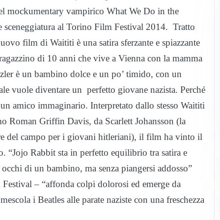
e del mockumentary vampirico What We Do in the
e sceneggiatura al Torino Film Festival 2014. Tratto
vo film di Waititi è una satira sferzante e spiazzante
un ragazzino di 10 anni che vive a Vienna con la mamma
tzler è un bambino dolce e un po’ timido, con un
uale vuole diventare un perfetto giovane nazista. Perché
 un amico immaginario. Interpretato dallo stesso Waititi
imo Roman Griffin Davis, da Scarlett Johansson (la
del campo per i giovani hitleriani), il film ha vinto il
“Jojo Rabbit sta in perfetto equilibrio tra satira e
i occhi di un bambino, ma senza piangersi addosso”
 Festival – “affonda colpi dolorosi ed emerge da
mescola i Beatles alle parate naziste con una freschezza