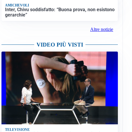
AMICHEVOLI
Inter, Chivu soddisfatto: “Buona prova, non esistono
gerarchie”
Altre notizie
VIDEO PIÙ VISTI
TELEVISIONE