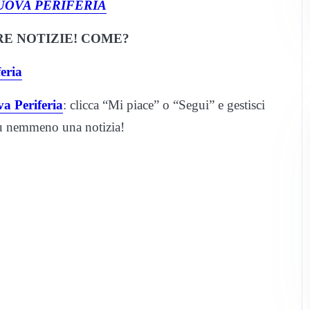
UOVA PERIFERIA
E NOTIZIE! COME?
eria
a Periferia
: clicca “Mi piace” o “Segui” e gestisci
iù nemmeno una notizia!