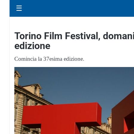
☰
Torino Film Festival, doman
edizione
Comincia la 37esima edizione.