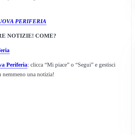
UOVA PERIFERIA
E NOTIZIE! COME?
eria
a Periferia
: clicca “Mi piace” o “Segui” e gestisci
iù nemmeno una notizia!