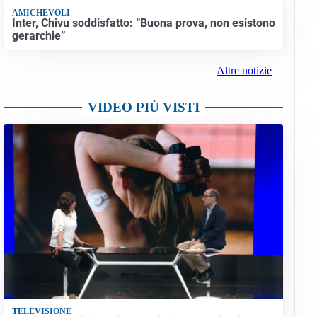
AMICHEVOLI
Inter, Chivu soddisfatto: “Buona prova, non esistono
gerarchie”
Altre notizie
VIDEO PIÙ VISTI
TELEVISIONE