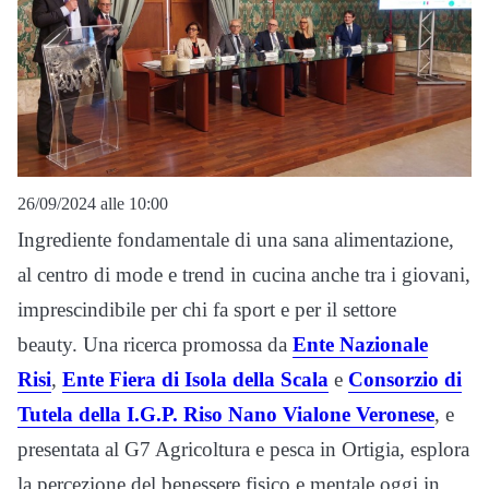
26/09/2024 alle 10:00
Ingrediente fondamentale di una sana alimentazione,
al centro di mode e trend in cucina anche tra i giovani,
imprescindibile per chi fa sport e per il settore
beauty. Una ricerca promossa da
Ente Nazionale
Risi
,
Ente Fiera di Isola della Scala
e
Consorzio di
Tutela della I.G.P. Riso Nano Vialone Veronese
, e
presentata al G7 Agricoltura e pesca in Ortigia, esplora
la percezione del benessere fisico e mentale oggi in