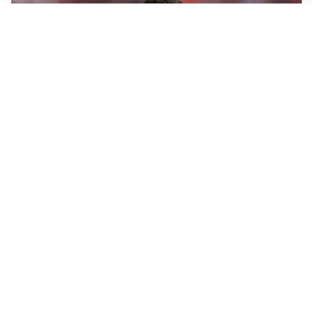
AFFARE IN CHIUSURA
Barcellona, colpo Rodri: battuto il Real Madrid
MOTIVATO
Douglas Luiz dice no all’Everton e punta sulla
Juventus
RIENTRO A RILENTO
Alcaraz, US Open lontano: la corsa contro il tempo
continua