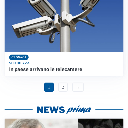
CRONACA
SICUREZZA
In paese arrivano le telecamere
1
2
→