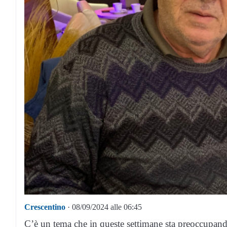
Crescentino
· 08/09/2024 alle 06:45
C’è un tema che in queste settimane sta preoccupand